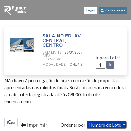
Login
Cadastre-se
SALA NO ED. AV.
CENTRAL,
CENTRO
DATA LIMITE
30/01/2027
PARA
Ir para Lote?
PROPOSTAS
Ir
MODALIDADE:
ONLINE
Não haverá prorrogação do prazo em razão de propostas
apresentadas nos minutos finais. Será considerada vencedora
a maior oferta registrada até às 08h00 do dia de
encerramento.
Imprimir
Ordenar por: