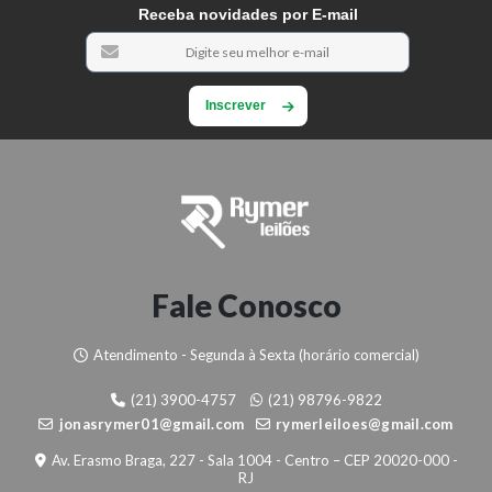
Receba novidades por E-mail
Inscrever
Fale Conosco
Atendimento - Segunda à Sexta (horário comercial)
(21) 3900-4757
(21) 98796-9822
jonasrymer01@gmail.com
rymerleiloes@gmail.com
Av. Erasmo Braga, 227 - Sala 1004 - Centro – CEP 20020-000 -
RJ